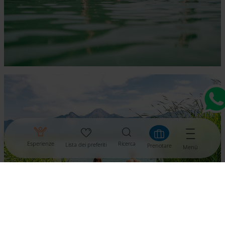
Esperienze
Ricerca
Lista dei preferiti
Prenotare
Menü