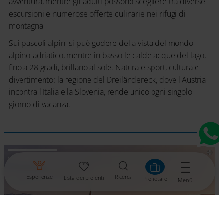
avventura, mentre gli adulti possono scegliere tra diverse
escursioni e numerose offerte culinarie nei rifugi di
montagna.
Sui pascoli alpini si può godere della vista del mondo
alpino-adriatico, mentre in basso le calde acque del lago,
fino a 28 gradi, brillano al sole. Natura e sport, cultura e
divertimento: la regione del Dreiländereck, dove l'Austria
incontra l'Italia e la Slovenia, rende unico ogni singolo
giorno di vacanza.
Villach
Esperienze
Ricerca
Lista dei preferiti
Prenotare
Menü