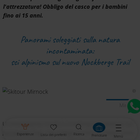
l'attrezzatura! Obbligo del casco per i bambini
fino ai 15 anni.
Panorami soleggiati sulla natura
incontaminata:
sci alpinismo sul nuovo Nockberge Trail
Mirnock
Un’interessante novità è il trekking scialpinistico sul
Nockberge Trail
, che collega tra loro le cinque zone
Esperienze
Ricerca
Lista dei preferiti
Prenotare
Menü