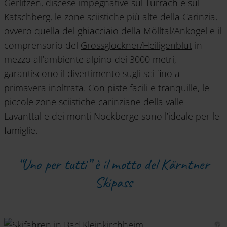
Gerlitzen
, discese impegnative sul
Turrach
e sul
Katschberg
, le zone sciistiche più alte della Carinzia,
ovvero quella del ghiacciaio della
Mölltal
/
Ankogel
e il
comprensorio del
Grossglockner/Heiligenblut
in
mezzo all’ambiente alpino dei 3000 metri,
garantiscono il divertimento sugli sci fino a
primavera inoltrata. Con piste facili e tranquille, le
piccole zone sciistiche carinziane della valle
Lavanttal e dei monti Nockberge sono l’ideale per le
famiglie.
“Uno per tutti” è il motto del Kärntner
Skipass