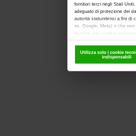
fornitori terzi negli Stati Uni
adeguato di protezione dei dat
autorità statunitensi a fini di
es. Google, Meta) e che non s
accetta che i cookie possano 
solo in forma pseudonima. Ult
nella
nostra informativa sul
Utilizza solo i cookie tec
indispensabili