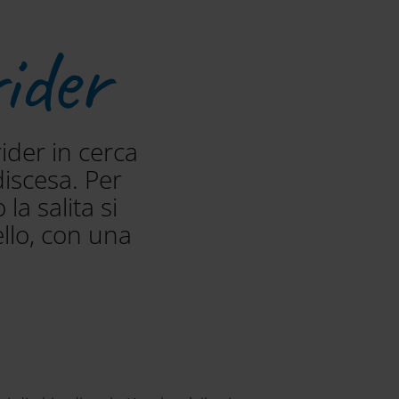
ider
rider in cerca
discesa. Per
la salita si
llo, con una