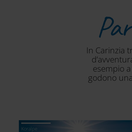
Par
In Carinzia t
d’avventura
esempio a H
godono una 
Koralpe