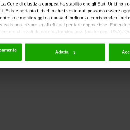
ti. La Corte di giustizia europea ha stabilito che gli Stati Uniti non 
i. Esiste pertanto il rischio che i vostri dati possano essere ogg
 controllo e monitoraggio a causa di ordinanze corrispondenti nei co
ussistano misure legali efficaci per fare opposizione. Facendo cl
essere utilizzati da noi e da fornitori terzi (anche negli USA). Q
eriori dettagli sui cookie e sulla loro eventuale successiva disat
la privacy
.
nicamente
Adatta
Acc