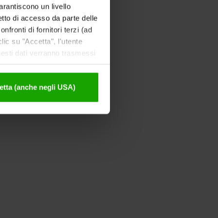
garantiscono un livello
etto di accesso da parte delle
nfronti di fornitori terzi (ad
ic su "Accetta", l'utente
uesti dati verranno trasmessi
tivazione sono disponibili
etta (anche negli USA)