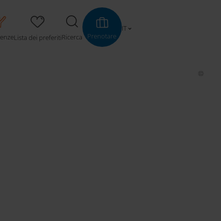
IT
Prenotare
ienze
Ricerca
Lista dei preferiti