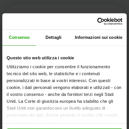
Kärnten Werbung
Consenso
Dettagli
Informazioni sui cookie
Völkermarkter Ring 21 - 23
Questo sito web utilizza i cookie
9020 Klagenfurt
Utilizziamo i cookie per consentire il funzionamento
L'Austria
tecnico del sito web, le statistiche e i contenuti
personalizzati in base ai vostri interessi. Con questi
cookie, i dati personali vengono elaborati e utilizzati - con
+43/463/3000
il vostro consenso - anche da fornitori terzi negli Stati
info
@
kaernten
.
at
Uniti. La Corte di giustizia europea ha stabilito che gli
Stati Uniti non garantiscono un livello adeguato di
protezione dei dati. Esiste pertanto il rischio che i vostri
dati possano essere oggetto di accesso da parte delle
Rimanete informati!
autorità statunitensi a fini di controllo e monitoraggio a