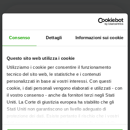
Kärnten Werbung
Consenso
Dettagli
Informazioni sui cookie
Völkermarkter Ring 21 - 23
Questo sito web utilizza i cookie
9020 Klagenfurt
Utilizziamo i cookie per consentire il funzionamento
L'Austria
tecnico del sito web, le statistiche e i contenuti
personalizzati in base ai vostri interessi. Con questi
cookie, i dati personali vengono elaborati e utilizzati - con
+43/463/3000
il vostro consenso - anche da fornitori terzi negli Stati
info
@
kaernten
.
at
Uniti. La Corte di giustizia europea ha stabilito che gli
Stati Uniti non garantiscono un livello adeguato di
protezione dei dati. Esiste pertanto il rischio che i vostri
dati possano essere oggetto di accesso da parte delle
Rimanete informati!
autorità statunitensi a fini di controllo e monitoraggio a