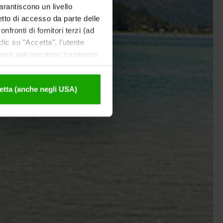
garantiscono un livello
etto di accesso da parte delle
nfronti di fornitori terzi (ad
ic su "Accetta", l'utente
uesti dati verranno trasmessi
tivazione sono disponibili
etta (anche negli USA)