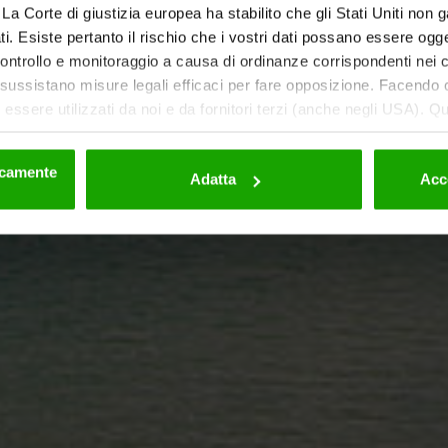
ti. La Corte di giustizia europea ha stabilito che gli Stati Uniti non 
i. Esiste pertanto il rischio che i vostri dati possano essere ogg
 controllo e monitoraggio a causa di ordinanze corrispondenti nei co
ussistano misure legali efficaci per fare opposizione. Facendo cl
essere utilizzati da noi e da fornitori terzi (anche negli USA). Q
eriori dettagli sui cookie e sulla loro eventuale successiva disat
la privacy
.
nicamente
Adatta
Acc