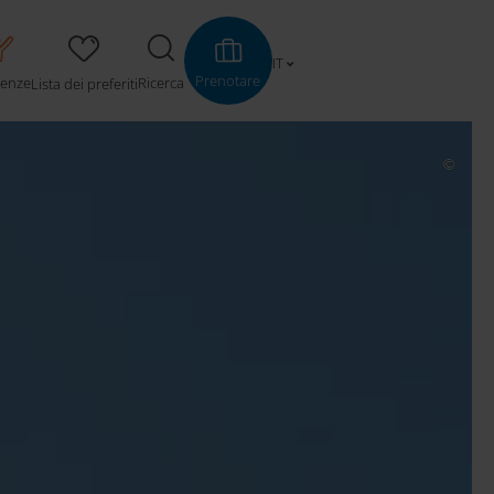
IT
Prenotare
ienze
Ricerca
Lista dei preferiti