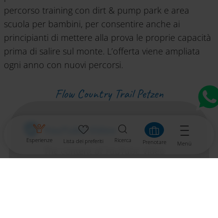
percorso training con dirt & pump park e area
scuola per bambini, per consentire anche ai
principianti di mettere alla prova le proprie capacità
prima di salire sul monte. L’offerta viene ampliata
ogni anno con nuovi percorsi.
Flow Country Trail Petzen
YouTube Video
Esperienze
Ricerca
Lista dei preferiti
Prenotare
Menü
The content of YouTube Video
would be displayed here. By loading
YouTube Video, you accept
privacy
policy
of YouTube Video.