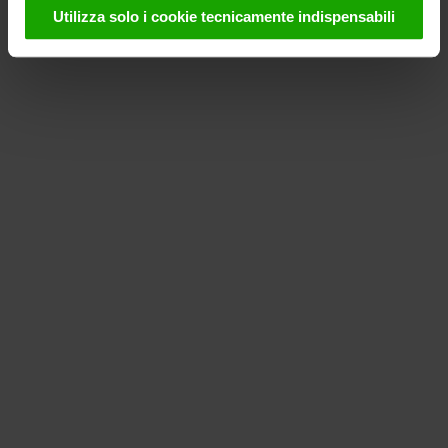
utilizzati da noi e da fornitori terzi (anche negli USA).
Utilizza solo i cookie tecnicamente indispensabili
Questi dati verranno trasmessi solo in forma
pseudonima. Ulteriori dettagli sui cookie e sulla loro
eventuale successiva disattivazione sono disponibili nella
nostra informativa sulla privacy
.