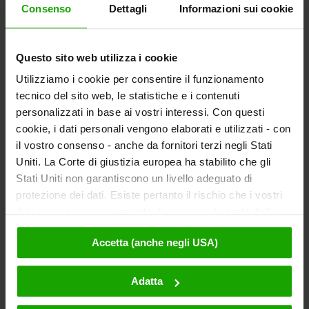
Consenso
Dettagli
Informazioni sui cookie
Questo sito web utilizza i cookie
Utilizziamo i cookie per consentire il funzionamento
tecnico del sito web, le statistiche e i contenuti
personalizzati in base ai vostri interessi. Con questi
cookie, i dati personali vengono elaborati e utilizzati - con
il vostro consenso - anche da fornitori terzi negli Stati
Uniti. La Corte di giustizia europea ha stabilito che gli
Stati Uniti non garantiscono un livello adeguato di
protezione dei dati. Esiste pertanto il rischio che i vostri
dati possano essere oggetto di accesso da parte delle
autorità statunitensi a fini di controllo e monitoraggio a
Accetta (anche negli USA)
causa di ordinanze corrispondenti nei confronti di fornitori
terzi (ad es. Google, Meta) e che non sussistano misure
legali efficaci per fare opposizione. Facendo clic su
Adatta
"Accetta", l'utente accetta che i cookie possano essere