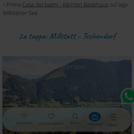
• Prima
Casa dei bagni - Kärnten Badehaus
sul lago
Millstätter See
2a tappa: Millstatt - Techendorf
Weissensee
Esperienze
Ricerca
Lista dei preferiti
Prenotare
Menü