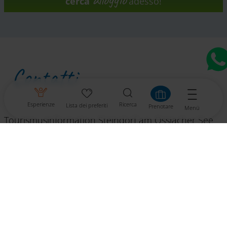
cerca
adesso!
Contatti
Esperienze
Ricerca
Lista dei preferiti
Prenotare
Menü
Tourismusinformation Steindorf am Ossiacher See
10.-Oktober-Straße 1
9551 Bodensdorf
Tel.: +43 4243 8383 23
Fax: +43 4243 8383 33
steindorf
@
ossiachersee
.
info
Steindorf