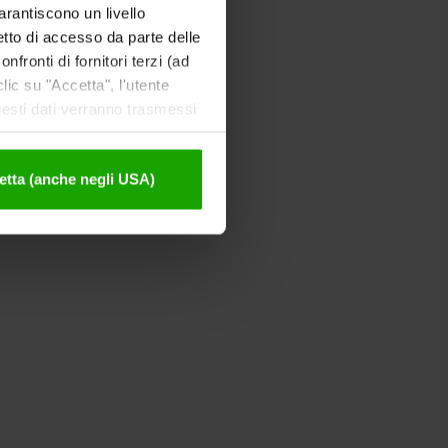
garantiscono un livello
etto di accesso da parte delle
nfronti di fornitori terzi (ad
ic su "Accetta", l'utente
uesti dati verranno trasmessi
tivazione sono disponibili
etta (anche negli USA)