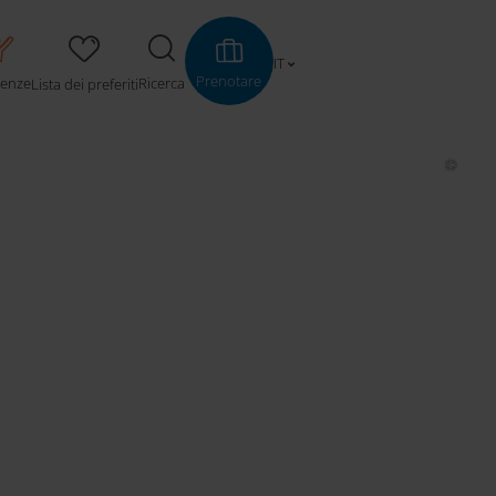
IT
Prenotare
ienze
Ricerca
Lista dei preferiti