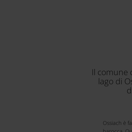
Il comune d
lago di O
d
Ossiach è fa
barocca. Qu