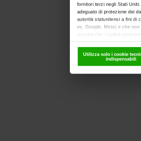
fornitori terzi negli Stati Uni
adeguato di protezione dei dat
autorità statunitensi a fini di
es. Google, Meta) e che non s
accetta che i cookie possano 
solo in forma pseudonima. Ult
nella
nostra informativa sul
Utilizza solo i cookie tec
indispensabili