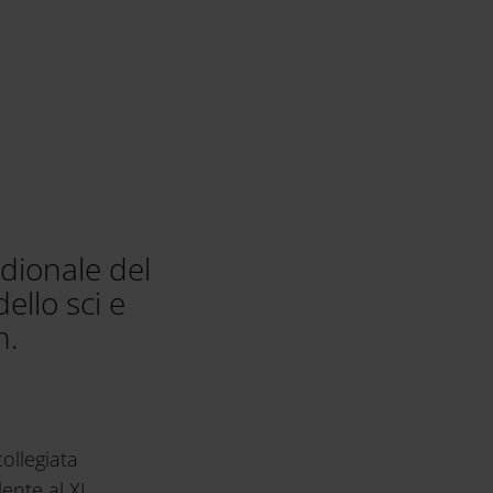
idionale del
ello sci e
h.
ollegiata
ente al XI