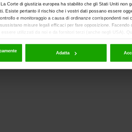
ti. La Corte di giustizia europea ha stabilito che gli Stati Uniti non 
i. Esiste pertanto il rischio che i vostri dati possano essere ogg
 controllo e monitoraggio a causa di ordinanze corrispondenti nei co
ussistano misure legali efficaci per fare opposizione. Facendo cl
essere utilizzati da noi e da fornitori terzi (anche negli USA). Q
eriori dettagli sui cookie e sulla loro eventuale successiva disat
la privacy
.
nicamente
Adatta
Acc