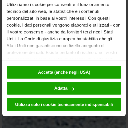
Utilizziamo i cookie per consentire il funzionamento
tecnico del sito web, le statistiche e i contenuti
personalizzati in base ai vostri interessi. Con questi
cookie, i dati personali vengono elaborati e utilizzati - con
il vostro consenso - anche da fornitori terzi negli Stati
Uniti. La Corte di giustizia europea ha stabilito che gli
Stati Uniti non garantiscono un livello adeguato di
protezione dei dati. Esiste pertanto il rischio che i vostri
dati possano essere oggetto di accesso da parte delle
autorità statunitensi a fini di controllo e monitoraggio a
Accetta (anche negli USA)
causa di ordinanze corrispondenti nei confronti di fornitori
terzi (ad es. Google, Meta) e che non sussistano misure
legali efficaci per fare opposizione. Facendo clic su
Adatta
"Accetta", l'utente accetta che i cookie possano essere
utilizzati da noi e da fornitori terzi (anche negli USA).
Utilizza solo i cookie tecnicamente indispensabili
Questi dati verranno trasmessi solo in forma
pseudonima. Ulteriori dettagli sui cookie e sulla loro
eventuale successiva disattivazione sono disponibili nella
nostra informativa sulla privacy
.