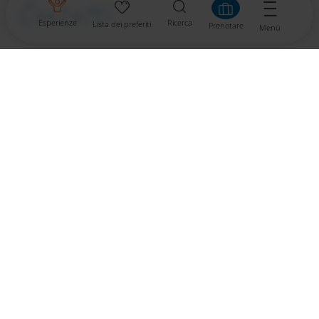
Contatti
Esperienze
Ricerca
Lista dei preferiti
Prenotare
Menü
Tourismusverband St. Kanzian am Klopeiner See
Schulstraße 10
9122 St. Kanzian / Klopeiner See
Tel. +43 4239 2222
info
@
klopeinersee
.
at
St. Kanzian
Links
www.suedkaernten.at/de/