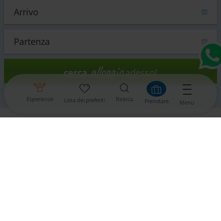
alloggio
cerca
adesso!
Esperienze
Ricerca
Lista dei preferiti
Prenotare
Menü
Contatti
Tourismusverband Bad Eisenkappel
9135 Bad Eisenkappel
Tel.: +43 4238 8686