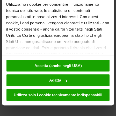
Utilizziamo i cookie per consentire il funzionamento
tecnico del sito web, le statistiche e i contenuti
personalizzati in base ai vostri interessi. Con questi
cookie, i dati personali vengono elaborati e utilizzati - con
il vostro consenso - anche da fornitori terzi negli Stati
Uniti. La Corte di giustizia europea ha stabilito che gli
Stati Uniti non garantiscono un livello adeguato di
protezione dei dati. Esiste pertanto il rischio che i vostri
dati possano essere oggetto di accesso da parte delle
autorità statunitensi a fini di controllo e monitoraggio a
Accetta (anche negli USA)
causa di ordinanze corrispondenti nei confronti di fornitori
terzi (ad es. Google, Meta) e che non sussistano misure
legali efficaci per fare opposizione. Facendo clic su
Adatta
"Accetta", l'utente accetta che i cookie possano essere
utilizzati da noi e da fornitori terzi (anche negli USA).
Utilizza solo i cookie tecnicamente indispensabili
Questi dati verranno trasmessi solo in forma
pseudonima. Ulteriori dettagli sui cookie e sulla loro
eventuale successiva disattivazione sono disponibili nella