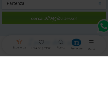
alloggio
cerca
adesso!
I paese della zona
Esperienze
Ricerca
Lista dei preferiti
Prenotare
Menü
St. Urban
Althofen
St. Georgen am Längsee.
altre località
Glanegg
Straßburg
Contatti