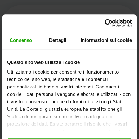
Kärnten Werbung
Consenso
Dettagli
Informazioni sui cookie
Völkermarkter Ring 21 - 23
Questo sito web utilizza i cookie
9020 Klagenfurt
Utilizziamo i cookie per consentire il funzionamento
L'Austria
tecnico del sito web, le statistiche e i contenuti
personalizzati in base ai vostri interessi. Con questi
cookie, i dati personali vengono elaborati e utilizzati - con
+43/463/3000
il vostro consenso - anche da fornitori terzi negli Stati
info
@
kaernten
.
at
Uniti. La Corte di giustizia europea ha stabilito che gli
Stati Uniti non garantiscono un livello adeguato di
protezione dei dati. Esiste pertanto il rischio che i vostri
dati possano essere oggetto di accesso da parte delle
Rimanete informati!
autorità statunitensi a fini di controllo e monitoraggio a