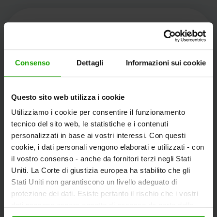
Kärnten Werbung
Consenso
Dettagli
Informazioni sui cookie
Völkermarkter Ring 21 - 23
Questo sito web utilizza i cookie
9020 Klagenfurt
Utilizziamo i cookie per consentire il funzionamento
L'Austria
tecnico del sito web, le statistiche e i contenuti
personalizzati in base ai vostri interessi. Con questi
cookie, i dati personali vengono elaborati e utilizzati - con
+43/463/3000
il vostro consenso - anche da fornitori terzi negli Stati
info
@
kaernten
.
at
Uniti. La Corte di giustizia europea ha stabilito che gli
Stati Uniti non garantiscono un livello adeguato di
protezione dei dati. Esiste pertanto il rischio che i vostri
dati possano essere oggetto di accesso da parte delle
Rimanete informati!
autorità statunitensi a fini di controllo e monitoraggio a