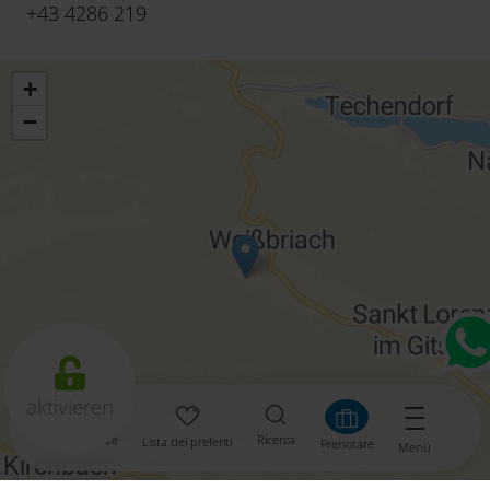
+43 4286 219
+
−
aktivieren
Esperienze
Ricerca
Lista dei preferiti
Prenotare
Menü
Leaflet
|
© OpenMapTiles
© OpenStreetMap contributors