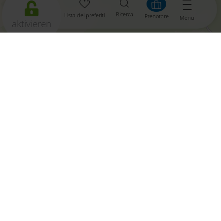
Esperienze
Ricerca
Lista dei preferiti
Prenotare
Menü
aktivieren
Leaflet
|
© OpenMapTiles
© OpenStreetMap contributors
Il tempo oggi, 05. agosto 2026
19°/
35°
03:00
06:00
brightly
sunny