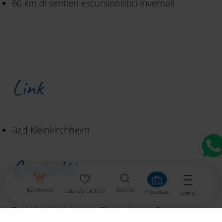
60 km di sentieri escursionistici invernali
Link
Bad Kleinkirchheim
Contatti
Esperienze
Ricerca
Lista dei preferiti
Prenotare
Menü
Bad Kleinkirchheimer Bergbahnen, Sport und