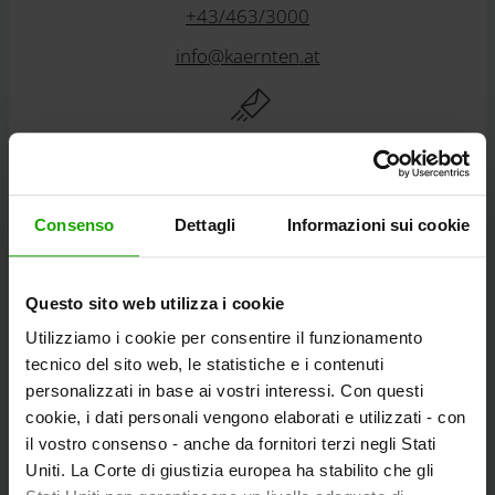
+43/463/3000
info
@
kaernten
.
at
Rimanete informati!
Consenso
Dettagli
Informazioni sui cookie
Abbonatevi alla nostra newsletter gratuita
eMagazine della Carinzia!
Questo sito web utilizza i cookie
Utilizziamo i cookie per consentire il funzionamento
Alla registrazione
tecnico del sito web, le statistiche e i contenuti
personalizzati in base ai vostri interessi. Con questi
cookie, i dati personali vengono elaborati e utilizzati - con
il vostro consenso - anche da fornitori terzi negli Stati
Scoprire i tour
Uniti. La Corte di giustizia europea ha stabilito che gli