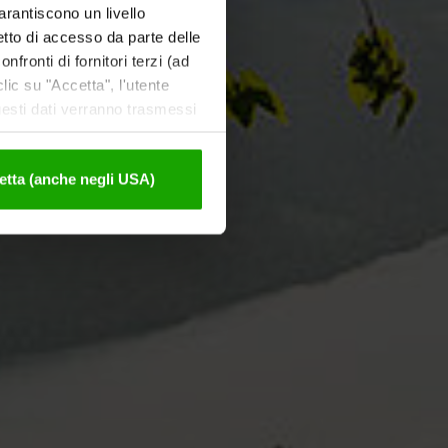
garantiscono un livello
etto di accesso da parte delle
nfronti di fornitori terzi (ad
ic su "Accetta", l'utente
uesti dati verranno trasmessi
tivazione sono disponibili
etta (anche negli USA)