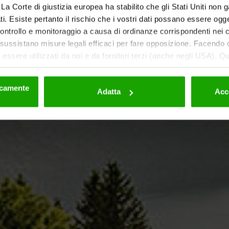
ti. La Corte di giustizia europea ha stabilito che gli Stati Uniti non 
i. Esiste pertanto il rischio che i vostri dati possano essere ogg
 controllo e monitoraggio a causa di ordinanze corrispondenti nei co
ussistano misure legali efficaci per fare opposizione. Facendo cl
essere utilizzati da noi e da fornitori terzi (anche negli USA). Q
eriori dettagli sui cookie e sulla loro eventuale successiva disat
la privacy
.
nicamente
Adatta
Acc