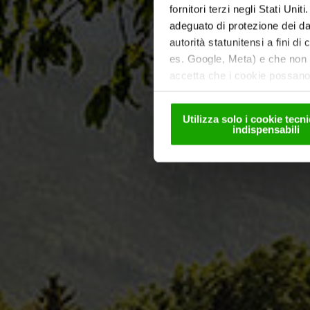
fornitori terzi negli Stati Uni
adeguato di protezione dei dat
autorità statunitensi a fini di
es. Google, Meta) e che non s
accetta che i cookie possano 
solo in forma pseudonima. Ult
nella
nostra informativa sul
Utilizza solo i cookie tec
indispensabili