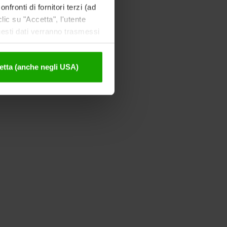
nfronti di fornitori terzi (ad
ic su "Accetta", l'utente
uesti dati verranno trasmessi
tivazione sono disponibili
etta (anche negli USA)