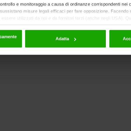
 controllo e monitoraggio a causa di ordinanze corrispondenti nei co
ussistano misure legali efficaci per fare opposizione. Facendo cl
essere utilizzati da noi e da fornitori terzi (anche negli USA). Q
eriori dettagli sui cookie e sulla loro eventuale successiva disat
la privacy
.
nicamente
Adatta
Acc