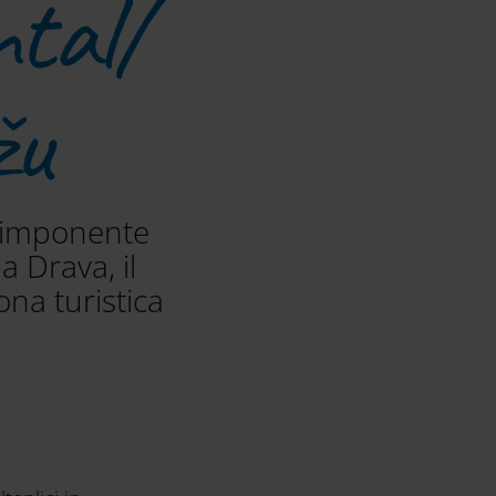
ntal/
žu
l’imponente
a Drava, il
ona turistica