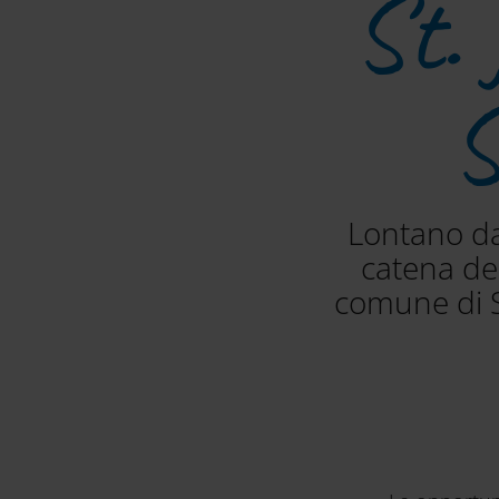
St. 
Š
Lontano da
catena del
comune di St