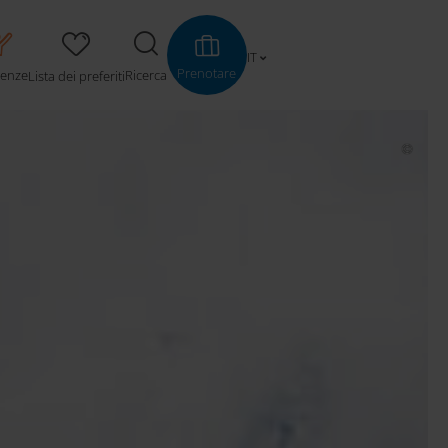
IT
Prenotare
ienze
Ricerca
Lista dei preferiti