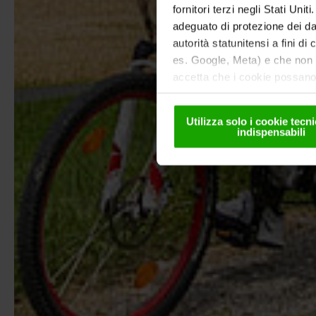
fornitori terzi negli Stati Uni
adeguato di protezione dei dat
autorità statunitensi a fini di
es. Google, Meta) e che non s
accetta che i cookie possano 
solo in forma pseudonima. Ult
nella
nostra informativa sul
Utilizza solo i cookie tec
indispensabili