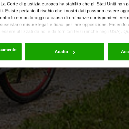
ti. La Corte di giustizia europea ha stabilito che gli Stati Uniti non 
i. Esiste pertanto il rischio che i vostri dati possano essere ogg
 controllo e monitoraggio a causa di ordinanze corrispondenti nei co
ussistano misure legali efficaci per fare opposizione. Facendo cl
essere utilizzati da noi e da fornitori terzi (anche negli USA). Q
eriori dettagli sui cookie e sulla loro eventuale successiva disat
la privacy
.
nicamente
Adatta
Acc