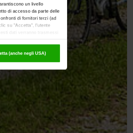
garantiscono un livello
etto di accesso da parte delle
nfronti di fornitori terzi (ad
ic su "Accetta", l'utente
uesti dati verranno trasmessi
tivazione sono disponibili
etta (anche negli USA)