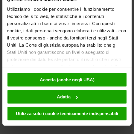
Utilizziamo i cookie per consentire il funzionamento
tecnico del sito web, le statistiche e i contenuti
personalizzati in base ai vostri interessi. Con questi
cookie, i dati personali vengono elaborati e utilizzati - con
il vostro consenso - anche da fornitori terzi negli Stati
Uniti. La Corte di giustizia europea ha stabilito che gli
Stati Uniti non garantiscono un livello adeguato di
protezione dei dati. Esiste pertanto il rischio che i vostri
dati possano essere oggetto di accesso da parte delle
autorità statunitensi a fini di controllo e monitoraggio a
Accetta (anche negli USA)
causa di ordinanze corrispondenti nei confronti di fornitori
terzi (ad es. Google, Meta) e che non sussistano misure
legali efficaci per fare opposizione. Facendo clic su
Adatta
"Accetta", l'utente accetta che i cookie possano essere
utilizzati da noi e da fornitori terzi (anche negli USA).
Utilizza solo i cookie tecnicamente indispensabili
Questi dati verranno trasmessi solo in forma
pseudonima. Ulteriori dettagli sui cookie e sulla loro
eventuale successiva disattivazione sono disponibili nella