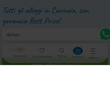
Tutti gli alloggi in Carinzia, con
garanzia Best Price!
Esperienze
Ricerca
Lista dei preferiti
Prenotare
Menü
alloggio
cerca
adesso!
I paesi della zona