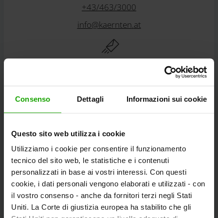
+43/463/3000
info
@
kaernten
.
at
Rimanete informati!
Consenso
Dettagli
Informazioni sui cookie
Abbonatevi alla nostra newsletter gratuita
eMagazine della Carinzia!
Questo sito web utilizza i cookie
Utilizziamo i cookie per consentire il funzionamento
Alla registrazione
tecnico del sito web, le statistiche e i contenuti
personalizzati in base ai vostri interessi. Con questi
cookie, i dati personali vengono elaborati e utilizzati - con
il vostro consenso - anche da fornitori terzi negli Stati
Scoprire i tour
Uniti. La Corte di giustizia europea ha stabilito che gli