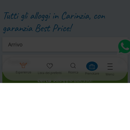
Tutti gli alloggi in Carinzia, con
garanzia Best Price!
Esperienze
Ricerca
Lista dei preferiti
Prenotare
Menü
alloggio
cerca
adesso!