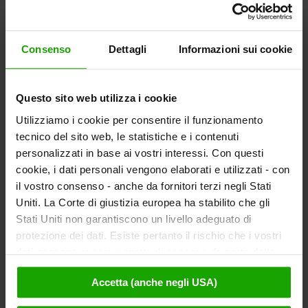
Consenso
Dettagli
Informazioni sui cookie
Questo sito web utilizza i cookie
Utilizziamo i cookie per consentire il funzionamento
tecnico del sito web, le statistiche e i contenuti
personalizzati in base ai vostri interessi. Con questi
cookie, i dati personali vengono elaborati e utilizzati - con
il vostro consenso - anche da fornitori terzi negli Stati
Uniti. La Corte di giustizia europea ha stabilito che gli
Stati Uniti non garantiscono un livello adeguato di
protezione dei dati. Esiste pertanto il rischio che i vostri
dati possano essere oggetto di accesso da parte delle
autorità statunitensi a fini di controllo e monitoraggio a
Accetta (anche negli USA)
causa di ordinanze corrispondenti nei confronti di fornitori
terzi (ad es. Google, Meta) e che non sussistano misure