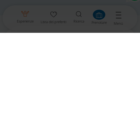
Esperienze
Ricerca
Lista dei preferiti
Prenotare
Menü
Kärnten Werbung
Völkermarkter Ring 21 - 23
9020 Klagenfurt
L'Austria
+43/463/3000
info
@
kaernten
.
at