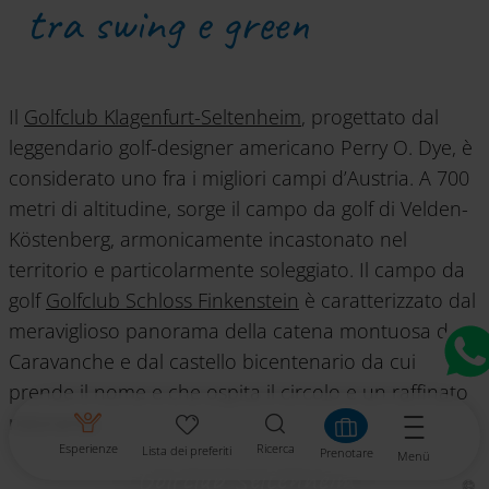
tra swing e green
Il
Golfclub Klagenfurt-Seltenheim
, progettato dal
leggendario golf-designer americano Perry O. Dye, è
considerato uno fra i migliori campi d’Austria. A 700
metri di altitudine, sorge il campo da golf di Velden-
Köstenberg, armonicamente incastonato nel
territorio e particolarmente soleggiato. Il campo da
golf
Golfclub Schloss Finkenstein
è caratterizzato dal
meraviglioso panorama della catena montuosa delle
Caravanche e dal castello bicentenario da cui
prende il nome e che ospita il circolo e un raffinato
ristorante.
Esperienze
Ricerca
Lista dei preferiti
Prenotare
Menü
Golfclub Seltenheim