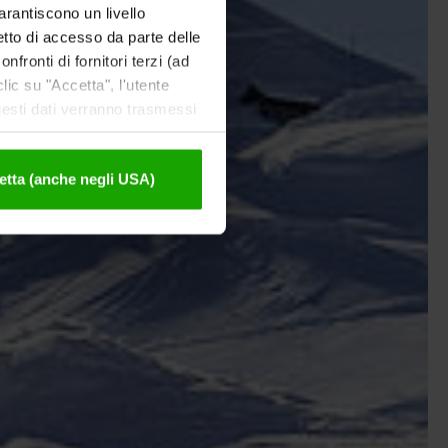
garantiscono un livello
etto di accesso da parte delle
nfronti di fornitori terzi (ad
ic su "Accetta", l'utente
uesti dati verranno trasmessi
tivazione sono disponibili
etta (anche negli USA)