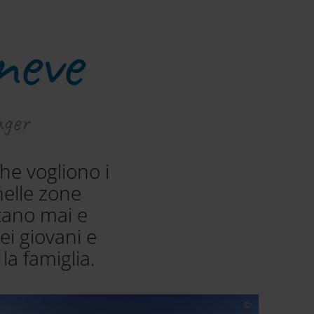
neve
ager
he vogliono i
nelle zone
cano mai e
ei giovani e
la famiglia.