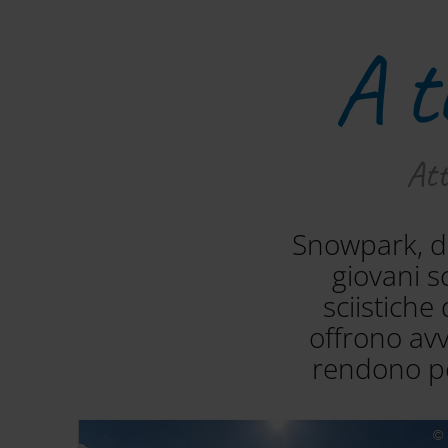
A t
Att
Snowpark, do
giovani s
sciistich
offrono avv
rendono per