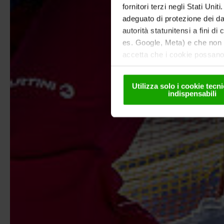
fornitori terzi negli Stati Uni
adeguato di protezione dei dat
autorità statunitensi a fini di
es. Google, Meta) e che non s
accetta che i cookie possano 
solo in forma pseudonima. Ult
nella
nostra informativa sul
Utilizza solo i cookie tec
indispensabili