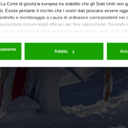
ti. La Corte di giustizia europea ha stabilito che gli Stati Uniti non 
i. Esiste pertanto il rischio che i vostri dati possano essere ogg
 controllo e monitoraggio a causa di ordinanze corrispondenti nei co
ussistano misure legali efficaci per fare opposizione. Facendo cl
essere utilizzati da noi e da fornitori terzi (anche negli USA). Q
eriori dettagli sui cookie e sulla loro eventuale successiva disat
la privacy
.
nicamente
Adatta
Acc