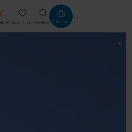
IT
Prenotare
ienze
Ricerca
Lista dei preferiti