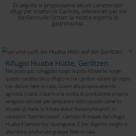
Di seguito vi proponiamo alcuni caratteristici
rifugi per sciatori in Carinzia, selezionati per voi
da Gertrude Ortner, la nostra esperta di
gastronomia.
Huaba Hütte,
Gerlitzen
Rifugio Huaba Hütte, Gerlitzen
Nel posto più soleggiato lungo la pista Klösterle, sorge
questo caratteristico rifugio in cui i gestori viziano gli ospiti
con delizie fatte in casa. Grazie alla propria azienda
agricola, il latte, il burro e la ricotta di produzione propria
vengono utilizzati per preparare dolci squisiti come lo
strudel di mele, la frittata dolce “Kaiserschmarrn” o i
canederli “Germknödeln”. L’arrosto di maiale del rifugio
Huaba è famoso tra i buongustai. E per digerire meglio vi
attendono profumate grappe fatte in casa.