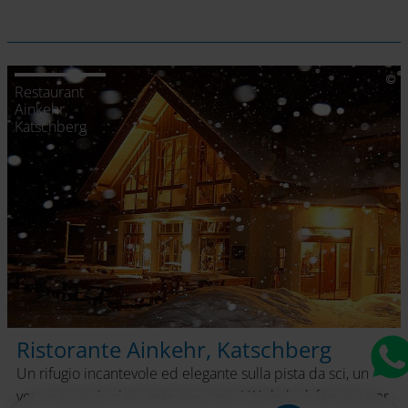
Restaurant
Ainkehr,
Katschberg
Ristorante Ainkehr, Katschberg
Un rifugio incantevole ed elegante sulla pista da sci, un
vero e proprio ristorante gourmet. L’Ainkehr è famoso per