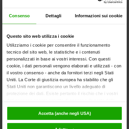
Consenso
Dettagli
Informazioni sui cookie
Questo sito web utilizza i cookie
Utilizziamo i cookie per consentire il funzionamento
tecnico del sito web, le statistiche e i contenuti
personalizzati in base ai vostri interessi. Con questi
cookie, i dati personali vengono elaborati e utilizzati - con
il vostro consenso - anche da fornitori terzi negli Stati
Uniti. La Corte di giustizia europea ha stabilito che gli
Stati Uniti non garantiscono un livello adeguato di
protezione dei dati. Esiste pertanto il rischio che i vostri
dati possano essere oggetto di accesso da parte delle
autorità statunitensi a fini di controllo e monitoraggio a
Accetta (anche negli USA)
causa di ordinanze corrispondenti nei confronti di fornitori
terzi (ad es. Google, Meta) e che non sussistano misure
legali efficaci per fare opposizione. Facendo clic su