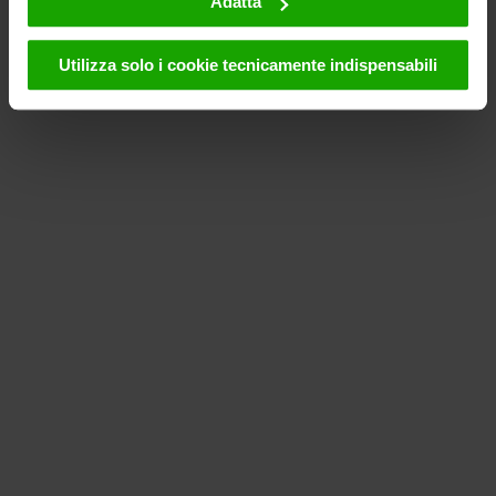
Adatta
"Accetta", l'utente accetta che i cookie possano essere
utilizzati da noi e da fornitori terzi (anche negli USA).
Utilizza solo i cookie tecnicamente indispensabili
Questi dati verranno trasmessi solo in forma
pseudonima. Ulteriori dettagli sui cookie e sulla loro
eventuale successiva disattivazione sono disponibili nella
nostra informativa sulla privacy
.