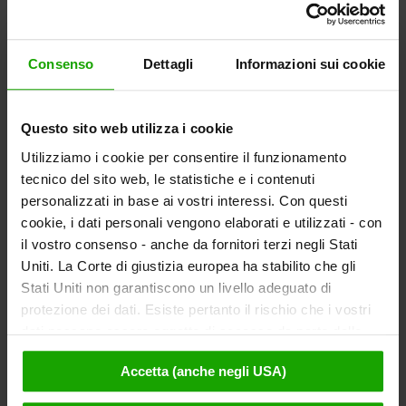
ingressi*, Skipass da 6 giorni = 3 ingressi*
Settimane
Ski Thermen
- dal 07.03 al 06.04.2026
Sconto 30% per skipass da min. 3 giorni, incluso un
Consenso
Dettagli
Informazioni sui cookie
ingresso da 4 ore ai bagni Römerbad*
Sci o Terme – tessera a scelta
Questo sito web utilizza i cookie
*condizione necessaria: pernottamento in una struttura
Utilizziamo i cookie per consentire il funzionamento
alberghiera convenzionata
tecnico del sito web, le statistiche e i contenuti
Ulteriori informazioni
personalizzati in base ai vostri interessi. Con questi
cookie, i dati personali vengono elaborati e utilizzati - con
il vostro consenso - anche da fornitori terzi negli Stati
Uniti. La Corte di giustizia europea ha stabilito che gli
Stati Uniti non garantiscono un livello adeguato di
protezione dei dati. Esiste pertanto il rischio che i vostri
Heiligenblut
dati possano essere oggetto di accesso da parte delle
Winterspass
autorità statunitensi a fini di controllo e monitoraggio a
Accetta (anche negli USA)
causa di ordinanze corrispondenti nei confronti di fornitori
terzi (ad es. Google, Meta) e che non sussistano misure