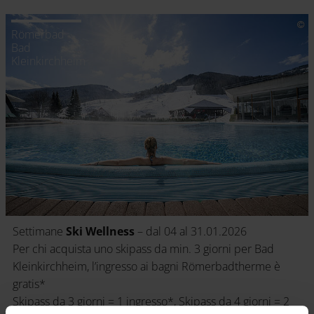
Römerbad
Bad
Kleinkirchheim
Settimane
Ski Wellness
– dal 04 al 31.01.2026
Per chi acquista uno skipass da min. 3 giorni per Bad
Kleinkirchheim, l’ingresso ai bagni Römerbadtherme è
gratis*
Skipass da 3 giorni = 1 ingresso*, Skipass da 4 giorni = 2