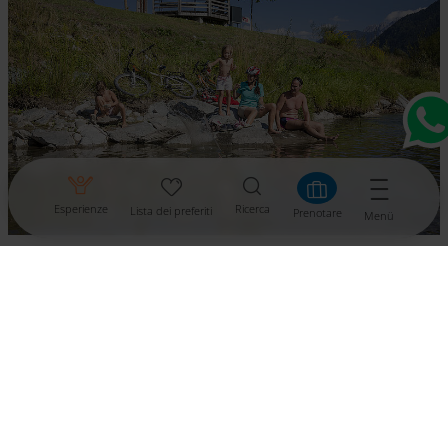
Esperienze
Ricerca
Lista dei preferiti
Prenotare
Menü
Qui potete fermarvi al castello di
Rosegg
, visitare lo
zoo e poi pernottare al Landhotel
Rosentaler Hof
.
Herbert Stefan, appassionato ciclista e proprietario
dell’hotel, organizza anche tour dei dintorni in bici
con i suoi ospiti. Un altro percorso molto amato
dalle famiglie con bambini è quello della Gailtal