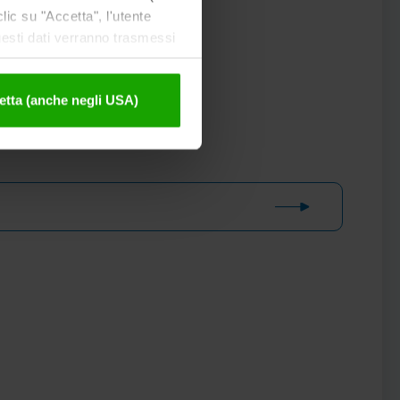
ic su "Accetta", l'utente
uesti dati verranno trasmessi
tivazione sono disponibili
etta (anche negli USA)