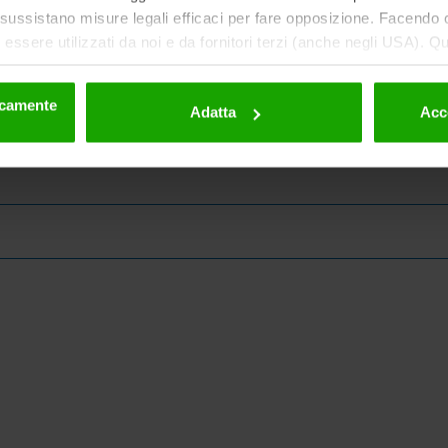
ussistano misure legali efficaci per fare opposizione. Facendo cl
essere utilizzati da noi e da fornitori terzi (anche negli USA). Q
eriori dettagli sui cookie e sulla loro eventuale successiva disat
la privacy
.
nicamente
Adatta
Acc
ne della Carinzia!