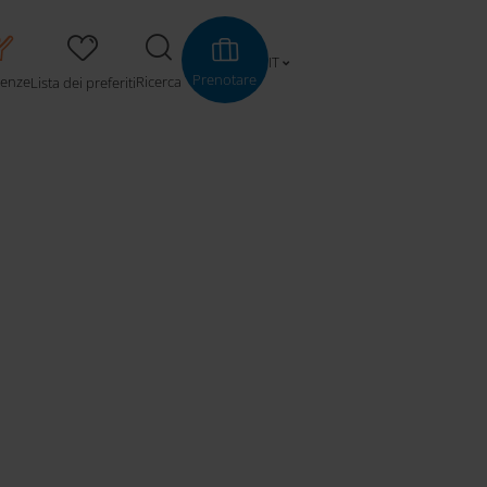
IT
Prenotare
ienze
Ricerca
Lista dei preferiti