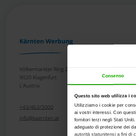
Kärnten Werbung
Völkermarkter Ring 21 - 23
Consenso
9020 Klagenfurt
L'Austria
Questo sito web utilizza i c
Utilizziamo i cookie per conse
+43/463/3000
ai vostri interessi. Con quest
info
@
kaernten
.
at
fornitori terzi negli Stati Uni
adeguato di protezione dei dat
autorità statunitensi a fini di