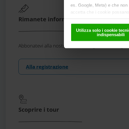
es. Google, Meta) e che non s
accetta che i cookie possano 
Rimanete informati!
solo in forma pseudonima. Ult
nella
nostra informativa sul
Utilizza solo i cookie tec
indispensabili
Abbonatevi alla nostra newsletter gratuita eMagazi
Alla registrazione
Scoprire i tour