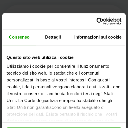
Kärnten Werbung
Consenso
Dettagli
Informazioni sui cookie
Völkermarkter Ring 21 - 23
Questo sito web utilizza i cookie
9020 Klagenfurt
Utilizziamo i cookie per consentire il funzionamento
L'Austria
tecnico del sito web, le statistiche e i contenuti
personalizzati in base ai vostri interessi. Con questi
cookie, i dati personali vengono elaborati e utilizzati - con
+43/463/3000
il vostro consenso - anche da fornitori terzi negli Stati
info
@
kaernten
.
at
Uniti. La Corte di giustizia europea ha stabilito che gli
Stati Uniti non garantiscono un livello adeguato di
protezione dei dati. Esiste pertanto il rischio che i vostri
dati possano essere oggetto di accesso da parte delle
Rimanete informati!
autorità statunitensi a fini di controllo e monitoraggio a