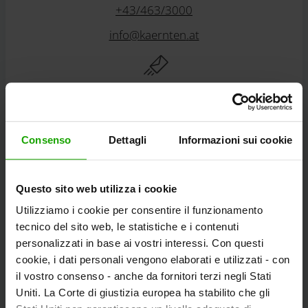
+43/463/3000
info
@
kaernten
.
at
Rimanete informati!
Consenso
Dettagli
Informazioni sui cookie
Abbonatevi alla nostra newsletter gratuita
eMagazine della Carinzia!
Questo sito web utilizza i cookie
Utilizziamo i cookie per consentire il funzionamento
Alla registrazione
tecnico del sito web, le statistiche e i contenuti
personalizzati in base ai vostri interessi. Con questi
cookie, i dati personali vengono elaborati e utilizzati - con
il vostro consenso - anche da fornitori terzi negli Stati
Scoprire i tour
Uniti. La Corte di giustizia europea ha stabilito che gli