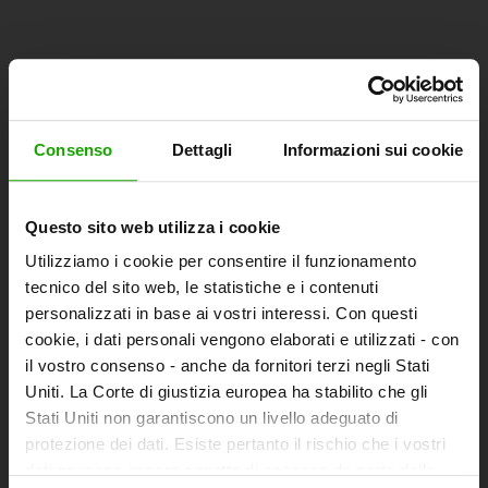
Abbonatevi alla nostra newsletter gratuita
eMagazine della Carinzia!
Consenso
Dettagli
Informazioni sui cookie
Alla registrazione
Questo sito web utilizza i cookie
Utilizziamo i cookie per consentire il funzionamento
tecnico del sito web, le statistiche e i contenuti
Scoprire i tour
personalizzati in base ai vostri interessi. Con questi
cookie, i dati personali vengono elaborati e utilizzati - con
il vostro consenso - anche da fornitori terzi negli Stati
Uniti. La Corte di giustizia europea ha stabilito che gli
Informazioni e consigli su escursioni, ciclismo, corsa,
Stati Uniti non garantiscono un livello adeguato di
arrampicata, sci alpinismo, freeride e motociclismo.
protezione dei dati. Esiste pertanto il rischio che i vostri
dati possano essere oggetto di accesso da parte delle