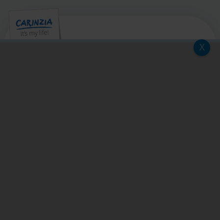
X
Kärnten Werbung
Völkermarkter Ring 21 - 23
9020 Klagenfurt
L'Austria
+43/463/3000
info
@
kaernten
.
at
Rimanete informati!