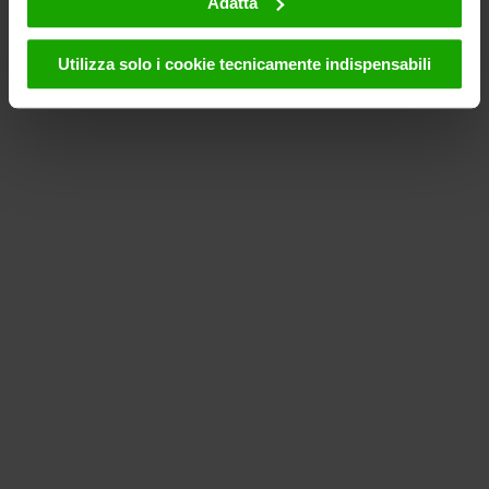
Adatta
"Accetta", l'utente accetta che i cookie possano essere
utilizzati da noi e da fornitori terzi (anche negli USA).
Utilizza solo i cookie tecnicamente indispensabili
Questi dati verranno trasmessi solo in forma
pseudonima. Ulteriori dettagli sui cookie e sulla loro
eventuale successiva disattivazione sono disponibili nella
nostra informativa sulla privacy
.