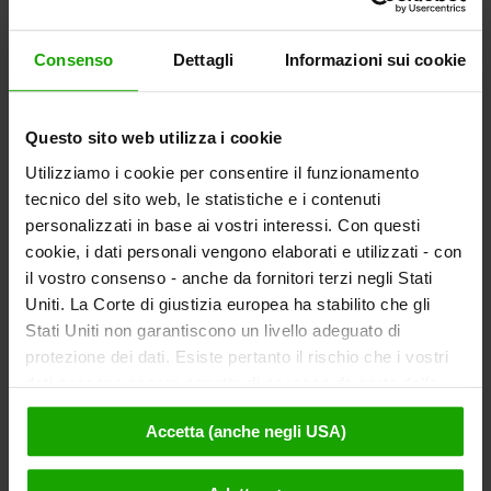
Consenso
Dettagli
Informazioni sui cookie
Questo sito web utilizza i cookie
Utilizziamo i cookie per consentire il funzionamento
tecnico del sito web, le statistiche e i contenuti
personalizzati in base ai vostri interessi. Con questi
cookie, i dati personali vengono elaborati e utilizzati - con
il vostro consenso - anche da fornitori terzi negli Stati
Uniti. La Corte di giustizia europea ha stabilito che gli
Stati Uniti non garantiscono un livello adeguato di
protezione dei dati. Esiste pertanto il rischio che i vostri
dati possano essere oggetto di accesso da parte delle
autorità statunitensi a fini di controllo e monitoraggio a
Accetta (anche negli USA)
causa di ordinanze corrispondenti nei confronti di fornitori
terzi (ad es. Google, Meta) e che non sussistano misure
legali efficaci per fare opposizione. Facendo clic su