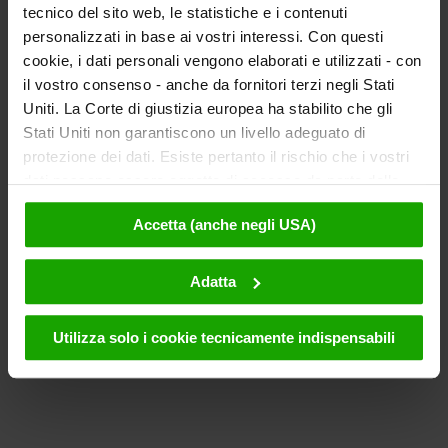
tecnico del sito web, le statistiche e i contenuti
personalizzati in base ai vostri interessi. Con questi
cookie, i dati personali vengono elaborati e utilizzati - con
il vostro consenso - anche da fornitori terzi negli Stati
Uniti. La Corte di giustizia europea ha stabilito che gli
Stati Uniti non garantiscono un livello adeguato di
protezione dei dati. Esiste pertanto il rischio che i vostri
dati possano essere oggetto di accesso da parte delle
autorità statunitensi a fini di controllo e monitoraggio a
Accetta (anche negli USA)
causa di ordinanze corrispondenti nei confronti di fornitori
terzi (ad es. Google, Meta) e che non sussistano misure
legali efficaci per fare opposizione. Facendo clic su
Adatta
"Accetta", l'utente accetta che i cookie possano essere
utilizzati da noi e da fornitori terzi (anche negli USA).
Utilizza solo i cookie tecnicamente indispensabili
Questi dati verranno trasmessi solo in forma
pseudonima. Ulteriori dettagli sui cookie e sulla loro
eventuale successiva disattivazione sono disponibili nella
nostra informativa sulla privacy
.