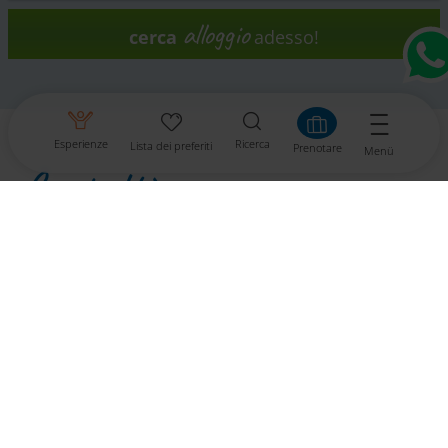
alloggio
cerca
adesso!
Esperienze
Ricerca
Lista dei preferiti
Prenotare
Menü
Contatti
Stadtgemeinde Bad St. Leonhard im Lavanttal
Hauptplatz 46
9462 Bad St. Leonhard im Lavanttal
Tel.: +43 4350 2218
Fax: +43 4350 2218 16
bad-st-leonhard
@
ktn.gde
.
at
www.bad-st-leonhard-i-lav.at