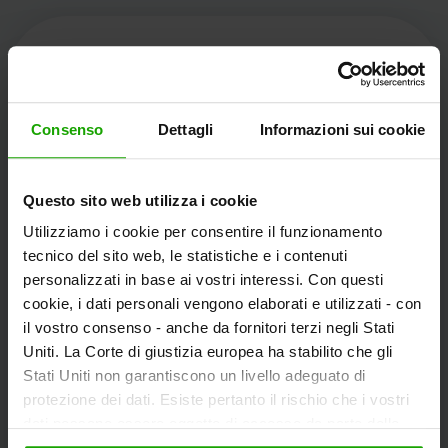
Kärnten Werbung
Consenso
Dettagli
Informazioni sui cookie
Völkermarkter Ring 21 - 23
Questo sito web utilizza i cookie
9020 Klagenfurt
Utilizziamo i cookie per consentire il funzionamento
L'Austria
tecnico del sito web, le statistiche e i contenuti
personalizzati in base ai vostri interessi. Con questi
cookie, i dati personali vengono elaborati e utilizzati - con
+43/463/3000
il vostro consenso - anche da fornitori terzi negli Stati
info
@
kaernten
.
at
Uniti. La Corte di giustizia europea ha stabilito che gli
Stati Uniti non garantiscono un livello adeguato di
protezione dei dati. Esiste pertanto il rischio che i vostri
dati possano essere oggetto di accesso da parte delle
Rimanete informati!
autorità statunitensi a fini di controllo e monitoraggio a