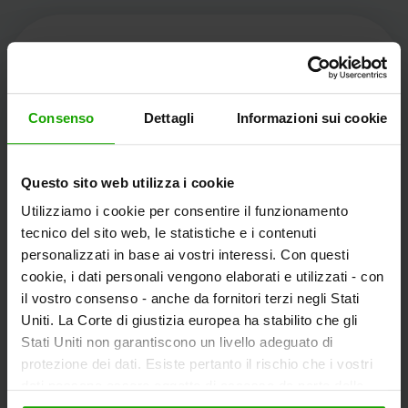
Kärnten Werbung
Consenso
Dettagli
Informazioni sui cookie
Völkermarkter Ring 21 - 23
Questo sito web utilizza i cookie
9020 Klagenfurt
Utilizziamo i cookie per consentire il funzionamento
L'Austria
tecnico del sito web, le statistiche e i contenuti
personalizzati in base ai vostri interessi. Con questi
cookie, i dati personali vengono elaborati e utilizzati - con
+43/463/3000
il vostro consenso - anche da fornitori terzi negli Stati
info
@
kaernten
.
at
Uniti. La Corte di giustizia europea ha stabilito che gli
Stati Uniti non garantiscono un livello adeguato di
protezione dei dati. Esiste pertanto il rischio che i vostri
dati possano essere oggetto di accesso da parte delle
Rimanete informati!
autorità statunitensi a fini di controllo e monitoraggio a