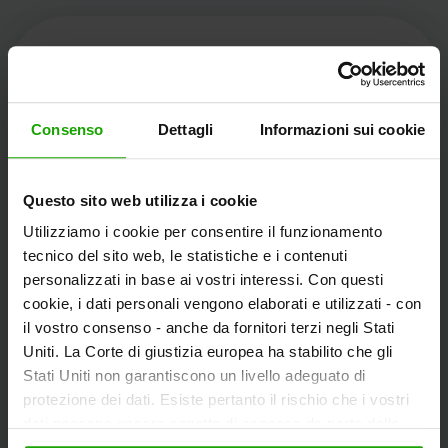
Kärnten Werbung
Consenso
Dettagli
Informazioni sui cookie
Völkermarkter Ring 21 - 23
Questo sito web utilizza i cookie
9020 Klagenfurt
Utilizziamo i cookie per consentire il funzionamento
L'Austria
tecnico del sito web, le statistiche e i contenuti
personalizzati in base ai vostri interessi. Con questi
cookie, i dati personali vengono elaborati e utilizzati - con
+43/463/3000
il vostro consenso - anche da fornitori terzi negli Stati
info
@
kaernten
.
at
Uniti. La Corte di giustizia europea ha stabilito che gli
Stati Uniti non garantiscono un livello adeguato di
protezione dei dati. Esiste pertanto il rischio che i vostri
dati possano essere oggetto di accesso da parte delle
Rimanete informati!
autorità statunitensi a fini di controllo e monitoraggio a