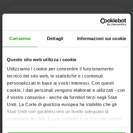
Kärnten Werbung
Consenso
Dettagli
Informazioni sui cookie
Völkermarkter Ring 21 - 23
Questo sito web utilizza i cookie
9020 Klagenfurt
Utilizziamo i cookie per consentire il funzionamento
L'Austria
tecnico del sito web, le statistiche e i contenuti
personalizzati in base ai vostri interessi. Con questi
cookie, i dati personali vengono elaborati e utilizzati - con
+43/463/3000
il vostro consenso - anche da fornitori terzi negli Stati
info
@
kaernten
.
at
Uniti. La Corte di giustizia europea ha stabilito che gli
Stati Uniti non garantiscono un livello adeguato di
protezione dei dati. Esiste pertanto il rischio che i vostri
dati possano essere oggetto di accesso da parte delle
Rimanete informati!
autorità statunitensi a fini di controllo e monitoraggio a