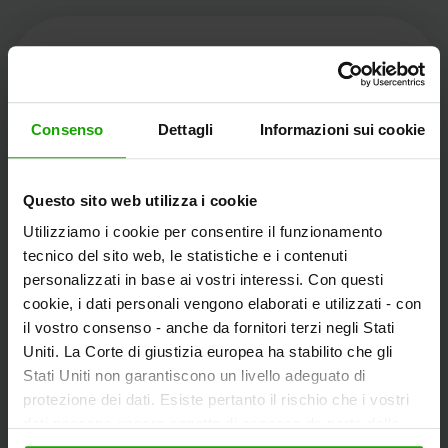
Kärnten Werbung
Consenso
Dettagli
Informazioni sui cookie
Völkermarkter Ring 21 - 23
Questo sito web utilizza i cookie
9020 Klagenfurt
Utilizziamo i cookie per consentire il funzionamento
L'Austria
tecnico del sito web, le statistiche e i contenuti
personalizzati in base ai vostri interessi. Con questi
cookie, i dati personali vengono elaborati e utilizzati - con
+43/463/3000
il vostro consenso - anche da fornitori terzi negli Stati
info
@
kaernten
.
at
Uniti. La Corte di giustizia europea ha stabilito che gli
Stati Uniti non garantiscono un livello adeguato di
protezione dei dati. Esiste pertanto il rischio che i vostri
dati possano essere oggetto di accesso da parte delle
Rimanete informati!
autorità statunitensi a fini di controllo e monitoraggio a