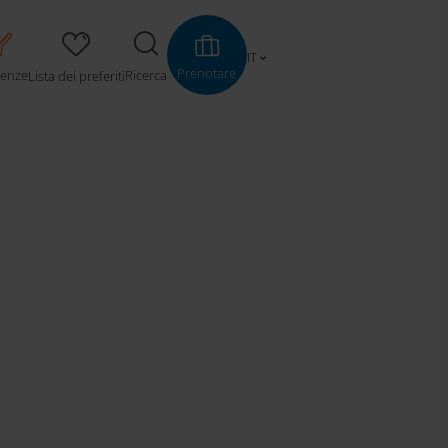
IT
Prenotare
ienze
Ricerca
Lista dei preferiti