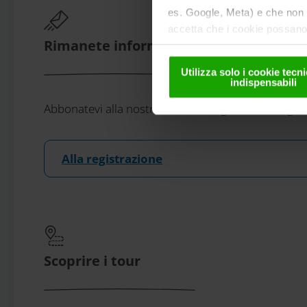
es. Google, Meta) e che non s
accetta che i cookie possano 
Rimanete informati!
solo in forma pseudonima. Ult
nella
nostra informativa sul
Utilizza solo i cookie tec
indispensabili
Abbonatevi alla nostra newsletter gratuita eMagazi
Alla registrazione
Scoprire i tour