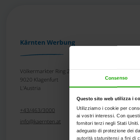
Kärnten Werbung
Völkermarkter Ring 21 - 23
Consenso
9020 Klagenfurt
L'Austria
Questo sito web utilizza i c
Utilizziamo i cookie per conse
+43/463/3000
ai vostri interessi. Con quest
info
@
kaernten
.
at
fornitori terzi negli Stati Uni
adeguato di protezione dei dat
autorità statunitensi a fini di