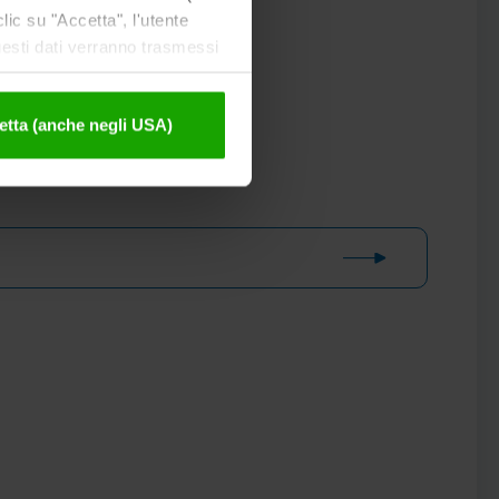
ic su "Accetta", l'utente
uesti dati verranno trasmessi
tivazione sono disponibili
etta (anche negli USA)