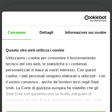
Kärnten Werbung
Consenso
Dettagli
Informazioni sui cookie
Völkermarkter Ring 21 - 23
Questo sito web utilizza i cookie
9020 Klagenfurt
Utilizziamo i cookie per consentire il funzionamento
L'Austria
tecnico del sito web, le statistiche e i contenuti
personalizzati in base ai vostri interessi. Con questi
cookie, i dati personali vengono elaborati e utilizzati - con
+43/463/3000
il vostro consenso - anche da fornitori terzi negli Stati
info
@
kaernten
.
at
Uniti. La Corte di giustizia europea ha stabilito che gli
Stati Uniti non garantiscono un livello adeguato di
protezione dei dati. Esiste pertanto il rischio che i vostri
dati possano essere oggetto di accesso da parte delle
Rimanete informati!
autorità statunitensi a fini di controllo e monitoraggio a