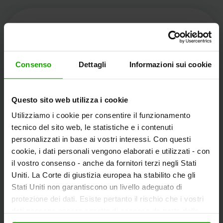
Kärnten Werbung
Consenso
Dettagli
Informazioni sui cookie
Völkermarkter Ring 21 - 23
Questo sito web utilizza i cookie
9020 Klagenfurt
Utilizziamo i cookie per consentire il funzionamento
L'Austria
tecnico del sito web, le statistiche e i contenuti
personalizzati in base ai vostri interessi. Con questi
cookie, i dati personali vengono elaborati e utilizzati - con
+43/463/3000
il vostro consenso - anche da fornitori terzi negli Stati
info
@
kaernten
.
at
Uniti. La Corte di giustizia europea ha stabilito che gli
Stati Uniti non garantiscono un livello adeguato di
protezione dei dati. Esiste pertanto il rischio che i vostri
dati possano essere oggetto di accesso da parte delle
Rimanete informati!
autorità statunitensi a fini di controllo e monitoraggio a