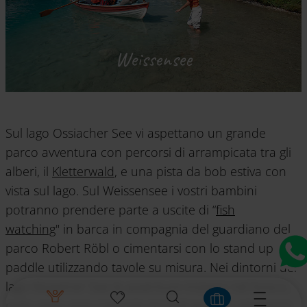
Weissensee
Sul lago Ossiacher See vi aspettano un grande
parco avventura con percorsi di arrampicata tra gli
alberi, il
Kletterwald
, e una pista da bob estiva con
vista sul lago. Sul Weissensee i vostri bambini
potranno prendere parte a uscite di “
fish
watching
" in barca in compagnia del guardiano del
parco Robert Röbl o cimentarsi con lo stand up
paddle utilizzando tavole su misura. Nei dintorni del
lago Klopeiner See le avventure iniziano nel bosco,
nella vasta area naturale ricca di giochi e attrazioni