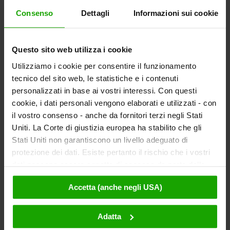
Consenso
Dettagli
Informazioni sui cookie
Questo sito web utilizza i cookie
Utilizziamo i cookie per consentire il funzionamento
tecnico del sito web, le statistiche e i contenuti
personalizzati in base ai vostri interessi. Con questi
cookie, i dati personali vengono elaborati e utilizzati - con
il vostro consenso - anche da fornitori terzi negli Stati
Uniti. La Corte di giustizia europea ha stabilito che gli
Stati Uniti non garantiscono un livello adeguato di
protezione dei dati. Esiste pertanto il rischio che i vostri
dati possano essere oggetto di accesso da parte delle
autorità statunitensi a fini di controllo e monitoraggio a
Accetta (anche negli USA)
causa di ordinanze corrispondenti nei confronti di fornitori
terzi (ad es. Google, Meta) e che non sussistano misure
legali efficaci per fare opposizione. Facendo clic su
Adatta
"Accetta", l'utente accetta che i cookie possano essere