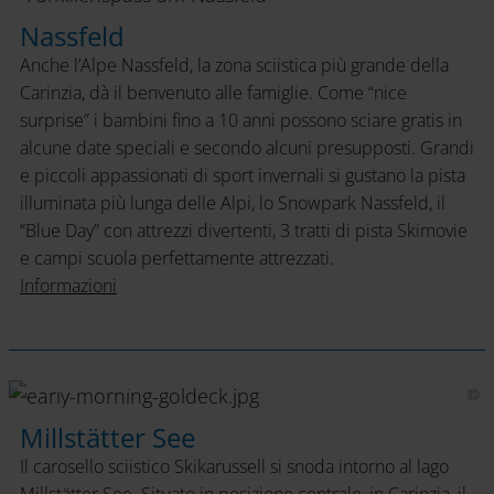
Nassfeld
Nassfeld
Anche l’Alpe Nassfeld, la zona sciistica più grande della
Carinzia, dà il benvenuto alle famiglie. Come “nice
surprise” i bambini fino a 10 anni possono sciare gratis in
alcune date speciali e secondo alcuni presupposti. Grandi
e piccoli appassionati di sport invernali si gustano la pista
illuminata più lunga delle Alpi, lo Snowpark Nassfeld, il
“Blue Day” con attrezzi divertenti, 3 tratti di pista Skimovie
e campi scuola perfettamente attrezzati.
Informazioni
Goldeck
Millstätter See
Il carosello sciistico Skikarussell si snoda intorno al lago
Millstätter See. Situato in posizione centrale, in Carinzia, il