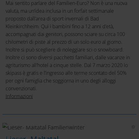
Mai sentito parlare del Familien-Euro? Non è una nuova
valuta, ma un’idea inclusa in un forfait settimanale
proposto dall’area di sport invernali di Bad
Kleinkirchheim. Qui i bambini fino a 12 anni d’età,
accompagnati dai genitori, possono sciare su circa 100
chilometri di piste al prezzo di un solo euro al giorno.
Inoltre si può scegliere di noleggiare sci o snowboard.
Inoltre ci sono diversi pacchetti familiari, dalle vacanze in
agriturismo all’hotel a cinque stelle. Dal 7 marzo 2020 lo
skipass è gratis e l’ingresso alle terme scontato del 50%
per ogni famiglia che soggiorna in uno degli alloggi
convenzionati.
Informazioni
Lieser-
Maltatal
Lieser- Maltatal