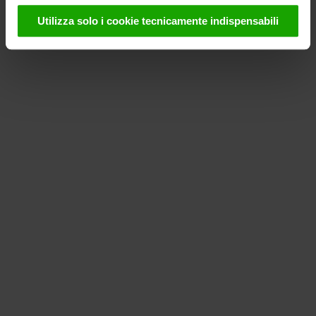
utilizzati da noi e da fornitori terzi (anche negli USA).
Utilizza solo i cookie tecnicamente indispensabili
Questi dati verranno trasmessi solo in forma
pseudonima. Ulteriori dettagli sui cookie e sulla loro
eventuale successiva disattivazione sono disponibili nella
nostra informativa sulla privacy
.