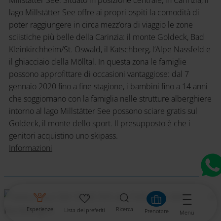
lago Millstätter See offre ai propri ospiti la comodità di
poter raggiungere in circa mezz’ora di viaggio le zone
sciistiche più belle della Carinzia: il monte Goldeck, Bad
Kleinkirchheim/St. Oswald, il Katschberg, l’Alpe Nassfeld e
il ghiacciaio della Mölltal. In questa zona le famiglie
possono approfittare di occasioni vantaggiose: dal 7
gennaio 2020 fino a fine stagione, i bambini fino a 14 anni
che soggiornano con la famiglia nelle strutture alberghiere
intorno al lago Millstätter See possono sciare gratis sul
Goldeck, il monte dello sport. Il presupposto è che i
genitori acquistino uno skipass.
Informazioni
Heidi-Alm
Esperienze
Ricerca
Lista dei preferiti
Prenotare
Menü